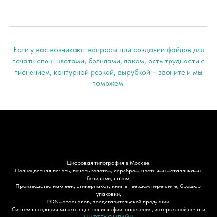
Если у вас возникают вопросы при создании файлов для
печати спец. цветами, белилами, лаком, есть трудности с
тиснением, контурной резкой, вырубкой – звоните и мы
поможем.
Цифровая типография в Москве.
Полноцветная печать, печать золотом, серебром, цветными металликами,
белилами, лаком.
Производство наклеек, стикерпаков, книг в твердом переплете, брошюр,
упаковки,
POS материалов, представительской продукции.
Система создания макетов для полиграфии, нанесения, интерьерной печати